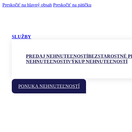
Preskočiť na hlavný obsah
Preskočiť na pätičku
SLUŽBY
PREDAJ NEHNUTEĽNOSTÍ
BEZSTAROSTNÉ P
NEHNUTEĽNOSTI
VÝKUP NEHNUTEĽNOSTÍ
RECENZIE
O NÁS
BLOG
KONTAKT
PONUKA NEHNUTEĽNOSTÍ