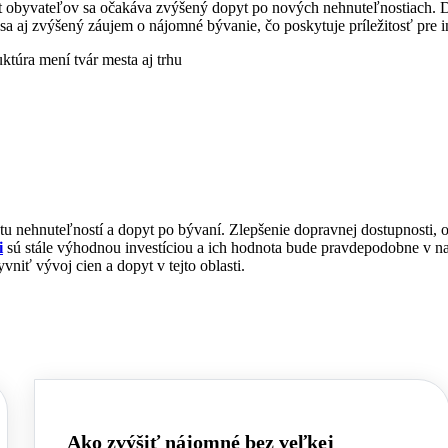
t obyvateľov sa očakáva zvýšený dopyt po nových nehnuteľnostiach. D
a aj zvýšený záujem o nájomné bývanie, čo poskytuje príležitosť pre 
u nehnuteľností a dopyt po bývaní. Zlepšenie dopravnej dostupnosti, ob
i
sú stále výhodnou investíciou a ich hodnota bude pravdepodobne v na
vniť vývoj cien a dopyt v tejto oblasti.
Ako zvýšiť nájomné bez veľkej