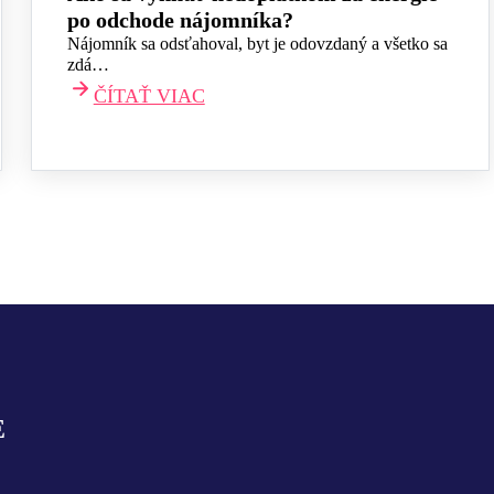
po odchode nájomníka?
Nájomník sa odsťahoval, byt je odovzdaný a všetko sa
zdá…
ČÍTAŤ VIAC
E