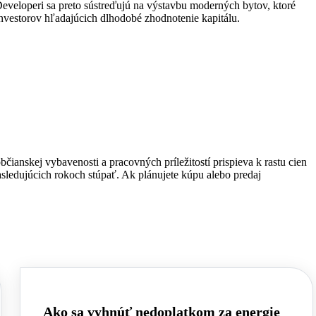
eveloperi sa preto sústreďujú na výstavbu moderných bytov, ktoré
investorov hľadajúcich dlhodobé zhodnotenie kapitálu.
čianskej vybavenosti a pracovných príležitostí prispieva k rastu cien
sledujúcich rokoch stúpať. Ak plánujete kúpu alebo predaj
Ako sa vyhnúť nedoplatkom za energie