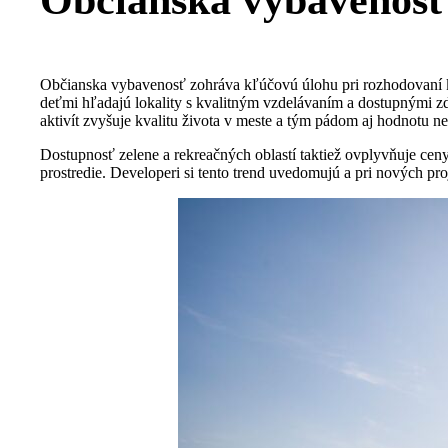
Občianska vybavenosť 
Občianska vybavenosť zohráva kľúčovú úlohu pri rozhodovaní k
deťmi hľadajú lokality s kvalitným vzdelávaním a dostupnými zdr
aktivít zvyšuje kvalitu života v meste a tým pádom aj hodnotu ne
Dostupnosť zelene a rekreačných oblastí taktiež ovplyvňuje ceny 
prostredie. Developeri si tento trend uvedomujú a pri nových pr