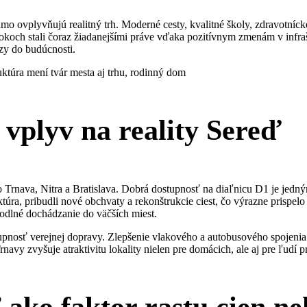
mo ovplyvňujú realitný trh. Moderné cesty, kvalitné školy, zdravotníck
okoch stali čoraz žiadanejšími práve vďaka pozitívnym zmenám v infraš
zy do budúcnosti.
 vplyv na reality Sereď
rnava, Nitra a Bratislava. Dobrá dostupnosť na diaľnicu D1 je jedným 
uktúra, pribudli nové obchvaty a rekonštrukcie ciest, čo výrazne prispe
odlné dochádzanie do väčších miest.
stupnosť verejnej dopravy. Zlepšenie vlakového a autobusového spojeni
navy zvyšuje atraktivitu lokality nielen pre domácich, ale aj pre ľudí 