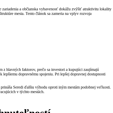
e zariadenia a občianska vybavenosť dokážu zvýšiť atraktivitu lokality
truktúre mesta. Tento článok sa zameria na vplyv rozvoja
z hlavných faktorov, prečo sa investori a kupujúci zaujímajú
lo k lepšiemu dopravnému spojeniu. Pri lepšej dopravnej dostupnosti
a prináša Seredi ďalšiu výhodu oproti iným mestám podobnej veľkosti.
pracujúcich v týchto mestách.