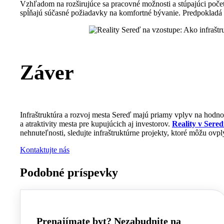
Vzhľadom na rozširujúce sa pracovné možnosti a stúpajúci poče
spĺňajú súčasné požiadavky na komfortné bývanie. Predpokladá s
Záver
Infraštruktúra a rozvoj mesta Sereď majú priamy vplyv na hodnot
a atraktivity mesta pre kupujúcich aj investorov.
Reality v Sered
nehnuteľnosti, sledujte infraštruktúrne projekty, ktoré môžu ovply
Kontaktujte nás
Podobné príspevky
Prenajímate byt? Nezabudnite na