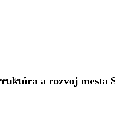
NA VZOSTUPE: AK
A MENÍ TVÁR MES
truktúra a rozvoj mesta 