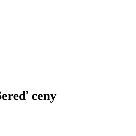
O
TA AJ TRHU
Sereď ceny