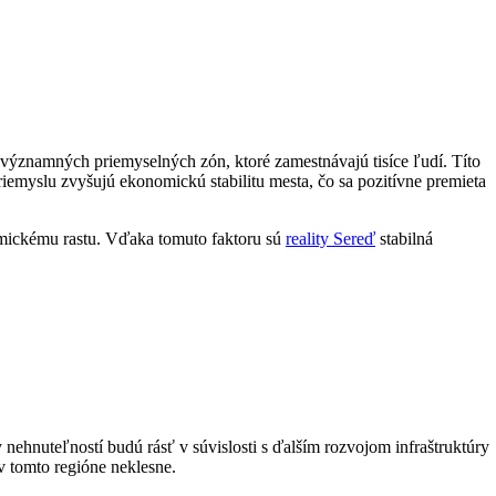
 významných priemyselných zón, ktoré zamestnávajú tisíce ľudí. Títo
iemyslu zvyšujú ekonomickú stabilitu mesta, čo sa pozitívne premieta
nomickému rastu. Vďaka tomuto faktoru sú
reality Sereď
stabilná
nehnuteľností budú rásť v súvislosti s ďalším rozvojom infraštruktúry
v tomto regióne neklesne.