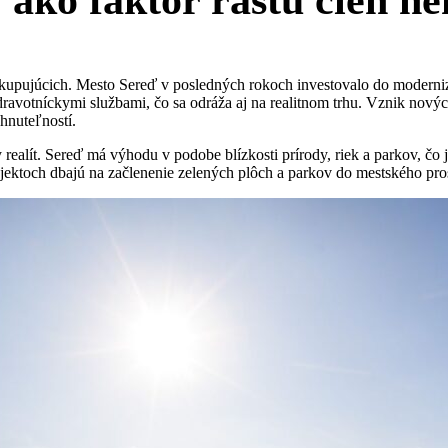
ako faktor rastu cien ne
upujúcich. Mesto Sereď v posledných rokoch investovalo do modernizá
avotníckymi službami, čo sa odráža aj na realitnom trhu. Vznik nových
hnuteľností.
realít. Sereď má výhodu v podobe blízkosti prírody, riek a parkov, čo j
ojektoch dbajú na začlenenie zelených plôch a parkov do mestského pros