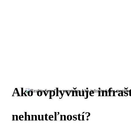
REALITY SEREĎ 
INFRAŠTRUKTÚR
Ako ovplyvňuje infraš
nehnuteľností?