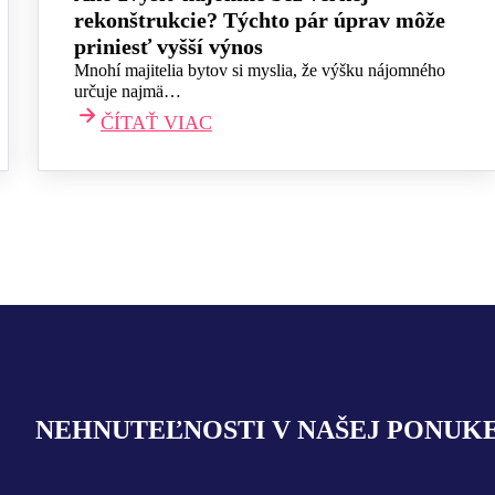
rekonštrukcie? Týchto pár úprav môže
priniesť vyšší výnos
Mnohí majitelia bytov si myslia, že výšku nájomného
určuje najmä…
ČÍTAŤ VIAC
NEHNUTEĽNOSTI V NAŠEJ PONUK