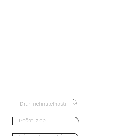
NAPÍŠTE NÁM
Od konzultácie po predaj – o všetk
sa postaráme za vás