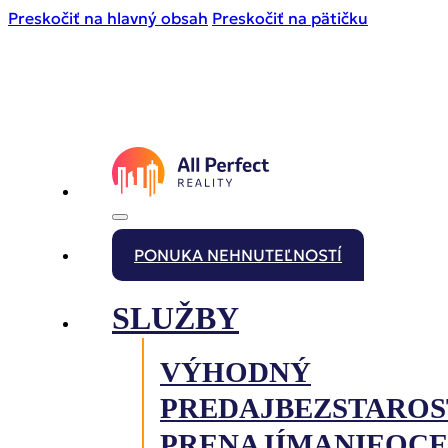
Preskočiť na hlavný obsah
Preskočiť na pätičku
PONUKA NEHNUTEĽNOSTÍ
SLUŽBY
VÝHODNÝ
PREDAJ
BEZSTAROS
PRENAJÍMANIE
OCE