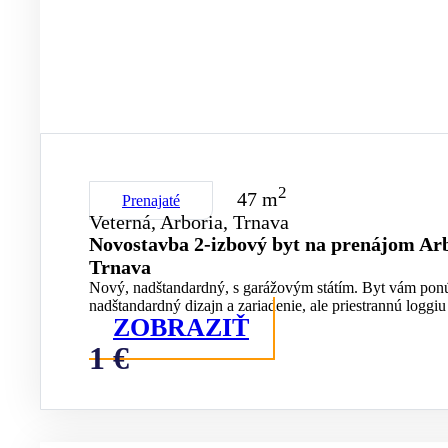
2
47 m
Prenajaté
Veterná, Arboria, Trnava
Novostavba 2-izbový byt na prenájom Arb
Trnava
Nový, nadštandardný, s garážovým státím. Byt vám pon
nadštandardný dizajn a zariadenie, ale priestrannú loggiu 
ZOBRAZIŤ
1 €