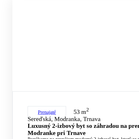
2
53 m
Prenajaté
Sereďská, Modranka, Trnava
Luxusný 2-izbový byt so záhradou na pr
Modranke pri Trnave