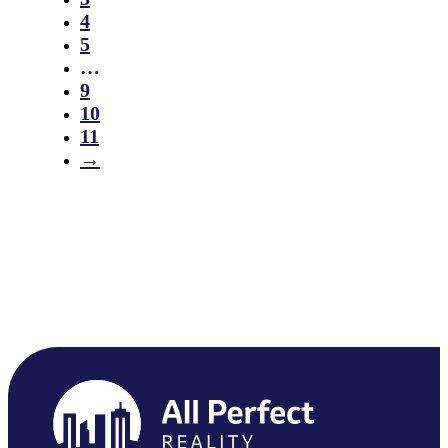
4
5
…
9
10
11
→