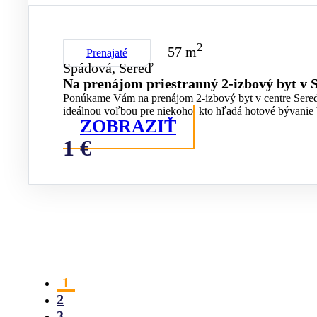
2
57 m
Prenajaté
Spádová, Sereď
Na prenájom priestranný 2-izbový byt v 
Ponúkame Vám na prenájom 2-izbový byt v centre Serede
ideálnou voľbou pre niekoho, kto hľadá hotové bývanie 
ZOBRAZIŤ
1 €
1
2
3