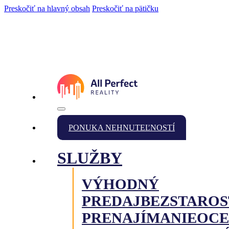
Preskočiť na hlavný obsah
Preskočiť na pätičku
PONUKA NEHNUTEĽNOSTÍ
SLUŽBY
VÝHODNÝ
PREDAJ
BEZSTAROS
PRENAJÍMANIE
OCE