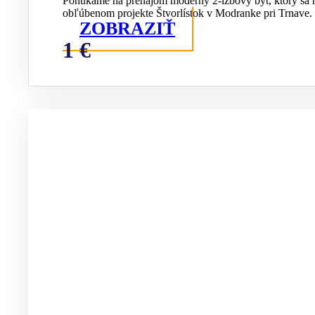
Ponúkame na prenájom moderný 2-izbový byt, ktorý sa 
obľúbenom projekte Štvorlístok v Modranke pri Trnave.
ZOBRAZIŤ
1 €