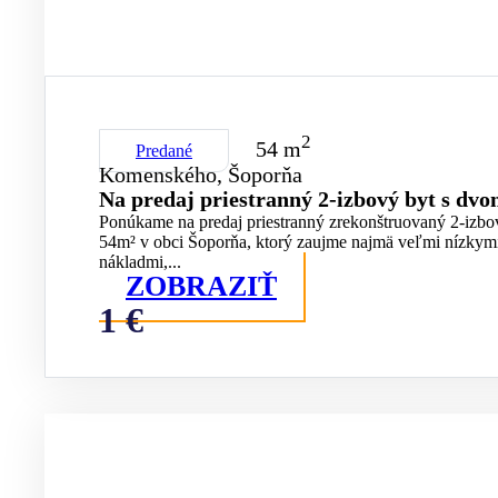
2
54 m
Predané
Komenského, Šoporňa
Na predaj priestranný 2-izbový byt s dv
Ponúkame na predaj priestranný zrekonštruovaný 2-izbo
54m² v obci Šoporňa, ktorý zaujme najmä veľmi nízky
nákladmi,...
ZOBRAZIŤ
1 €