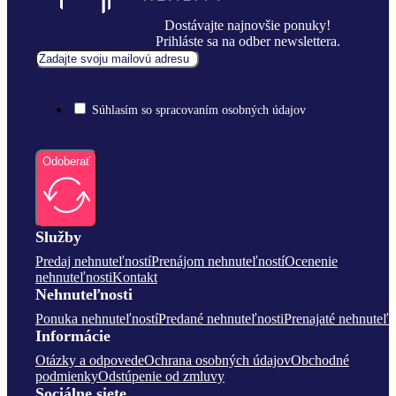
Dostávajte najnovšie ponuky!
Prihláste sa na odber newslettera.
Súhlasím so spracovaním osobných údajov
Odoberať
Služby
Predaj nehnuteľností
Prenájom nehnuteľností
Ocenenie
nehnuteľnosti
Kontakt
Nehnuteľnosti
Ponuka nehnuteľností
Predané nehnuteľnosti
Prenajaté nehnuteľn
Informácie
Otázky a odpovede
Ochrana osobných údajov
Obchodné
podmienky
Odstúpenie od zmluvy
Sociálne siete