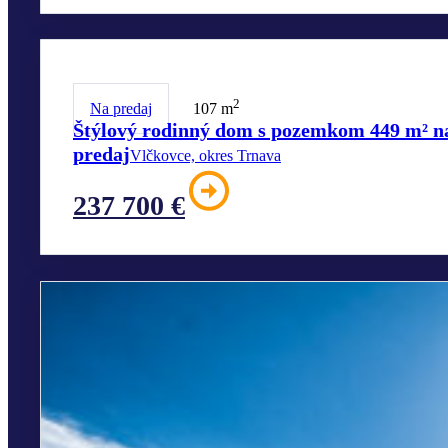
2
Na predaj
107 m
Štýlový rodinný dom s pozemkom 449 m² n
predaj
Vlčkovce, okres Trnava
237 700 €