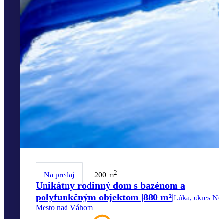
2
Na predaj
200 m
Unikátny rodinný dom s bazénom a
polyfunkčným objektom |880 m²|
Lúka, okres N
Mesto nad Váhom