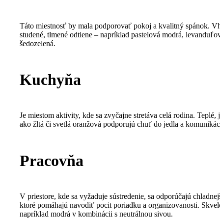
Táto miestnosť by mala podporovať pokoj a kvalitný spánok. V
studené, tlmené odtiene – napríklad pastelová modrá, levanduľo
šedozelená.
Kuchyňa
Je miestom aktivity, kde sa zvyčajne stretáva celá rodina. Teplé, 
ako žltá či svetlá oranžová podporujú chuť do jedla a komunikác
Pracovňa
V priestore, kde sa vyžaduje sústredenie, sa odporúčajú chladnejš
ktoré pomáhajú navodiť pocit poriadku a organizovanosti. Skvel
napríklad modrá v kombinácii s neutrálnou sivou.