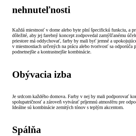
nehnuteľnosti
Každá miestnosť v dome alebo byte plní špecifickú funkciu, a pr
dôležité, aby jej farebný koncept zodpovedal zamýšľanému účel
priestore má oddychovať, farby by mali byť jemné a upokojujúc
v miestnostiach určených na prácu alebo tvorivosť sa odporúča 
podnetnejšie a kontrastnejšie kombinácie.
Obývacia izba
Je srdcom každého domova. Farby v nej by mali podporovať ko
spolupatričnosť a zároveň vytvárať príjemnú atmosféru pre odpo
Ideálne sú kombinácie zemitých tónov s teplým akcentom.
Spálňa