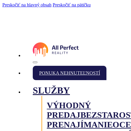
Preskočiť na hlavný obsah
Preskočiť na pätičku
PONUKA NEHNUTEĽNOSTÍ
SLUŽBY
VÝHODNÝ
PREDAJ
BEZSTAROS
PRENAJÍMANIE
OCE