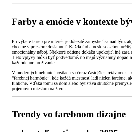
Farby a emócie v kontexte bý
Pri výbere farieb pre interiér je dôležité zamyslieť sa nad tým, ak
chceme v priestore dosiahnuť. Každá farba nesie so sebou určitý
emocionálny náboj. Niektoré odtiene dokážu upokojiť, iné zasa s
Tieto vplyvy môžu byť podvedomé, no majú významný dopad n
každodenné prežívanie.
V moderných nehnuteľnostiach sa čoraz častejšie stretávame s 
“farebnej harmónie”, kde každá miestnosť ladí nielen farebne, al
funkčne. Vďaka tomu sa dom alebo byt stáva skutočne premysl
príjemným miestom na život.
Trendy vo farebnom dizajne