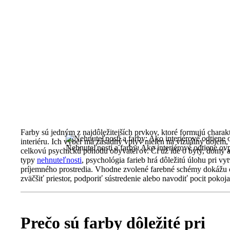
OVPLYVŇUJÚ NÁLADU A
VNÍMANIE PRIESTORU
Farby sú jedným z najdôležitejších prvkov, ktoré formujú charak
interiéru. Ich výber má zásadný vplyv nielen na vizuálny dojem, 
Nehnuteľnosti a farby: Ako interiérové odtiene ov
celkovú psychickú pohodu obyvateľov. Či už ide o byty, domy a
typy
nehnuteľnosti
, psychológia farieb hrá dôležitú úlohu pri vy
príjemného prostredia. Vhodne zvolené farebné schémy dokážu 
zväčšiť priestor, podporiť sústredenie alebo navodiť pocit pokoja
Prečo sú farby dôležité pri