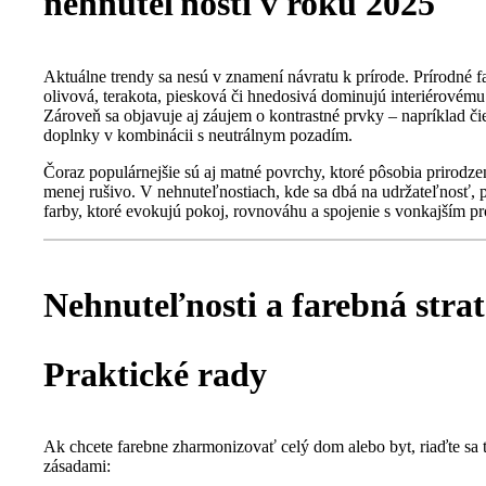
nehnuteľnosti v roku 2025
Aktuálne trendy sa nesú v znamení návratu k prírode. Prírodné f
olivová, terakota, piesková či hnedosivá dominujú interiérovému
Zároveň sa objavuje aj záujem o kontrastné prvky – napríklad či
doplnky v kombinácii s neutrálnym pozadím.
Čoraz populárnejšie sú aj matné povrchy, ktoré pôsobia prirodzen
menej rušivo. V nehnuteľnostiach, kde sa dbá na udržateľnosť, 
farby, ktoré evokujú pokoj, rovnováhu a spojenie s vonkajším pr
Nehnuteľnosti a farebná strat
Praktické rady
Ak chcete farebne zharmonizovať celý dom alebo byt, riaďte sa 
zásadami: