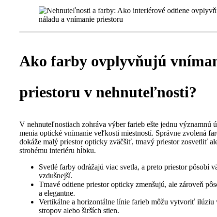
Ako farby ovplyvňujú vníma
priestoru v nehnuteľnosti?
V nehnuteľnostiach zohráva výber farieb ešte jednu významnú ú
menia optické vnímanie veľkosti miestností. Správne zvolená far
dokáže malý priestor opticky zväčšiť, tmavý priestor zosvetliť a
strohému interiéru hĺbku.
Svetlé farby odrážajú viac svetla, a preto priestor pôsobí v
vzdušnejší.
Tmavé odtiene priestor opticky zmenšujú, ale zároveň pôs
a elegantne.
Vertikálne a horizontálne línie farieb môžu vytvoriť ilúziu
stropov alebo širších stien.