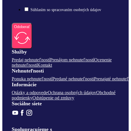
Súhlasím so spracovaním osobných údajov
Odoberať
Služby
Predaj nehnuteľností
Prenájom nehnuteľností
Ocenenie
nehnuteľnosti
Kontakt
Nehnuteľnosti
Ponuka nehnuteľností
Predané nehnuteľnosti
Prenajaté nehnuteľn
Informácie
Otázky a odpovede
Ochrana osobných údajov
Obchodné
podmienky
Odstúpenie od zmluvy
Sociálne siete
Spolupracujeme s