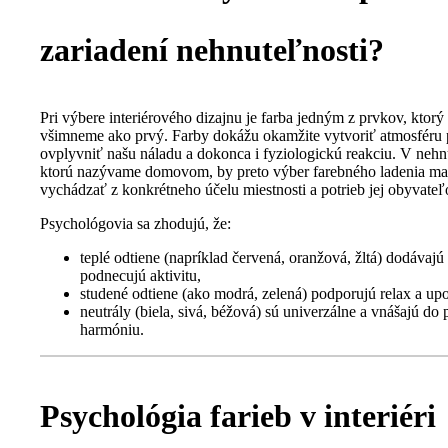
zariadení nehnuteľnosti?
Pri výbere interiérového dizajnu je farba jedným z prvkov, ktorý 
všimneme ako prvý. Farby dokážu okamžite vytvoriť atmosféru p
ovplyvniť našu náladu a dokonca i fyziologickú reakciu. V nehn
ktorú nazývame domovom, by preto výber farebného ladenia ma
vychádzať z konkrétneho účelu miestnosti a potrieb jej obyvateľ
Psychológovia sa zhodujú, že:
teplé odtiene (napríklad červená, oranžová, žltá) dodávajú
podnecujú aktivitu,
studené odtiene (ako modrá, zelená) podporujú relax a up
neutrály (biela, sivá, béžová) sú univerzálne a vnášajú do 
harmóniu.
Psychológia farieb v interiéri