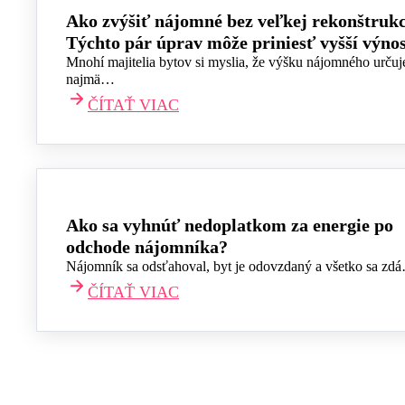
Ako zvýšiť nájomné bez veľkej rekonštrukc
Týchto pár úprav môže priniesť vyšší výno
Mnohí majitelia bytov si myslia, že výšku nájomného určuj
najmä…
ČÍTAŤ VIAC
Ako sa vyhnúť nedoplatkom za energie po
odchode nájomníka?
Nájomník sa odsťahoval, byt je odovzdaný a všetko sa zd
ČÍTAŤ VIAC