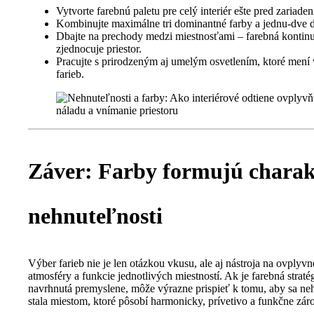
Vytvorte farebnú paletu pre celý interiér ešte pred zariade
Kombinujte maximálne tri dominantné farby a jednu-dve 
Dbajte na prechody medzi miestnosťami – farebná kontinu
zjednocuje priestor.
Pracujte s prirodzeným aj umelým osvetlením, ktoré mení
farieb.
Záver: Farby formujú charak
nehnuteľnosti
Výber farieb nie je len otázkou vkusu, ale aj nástroja na ovplyvn
atmosféry a funkcie jednotlivých miestností. Ak je farebná straté
navrhnutá premyslene, môže výrazne prispieť k tomu, aby sa ne
stala miestom, ktoré pôsobí harmonicky, prívetivo a funkčne zár