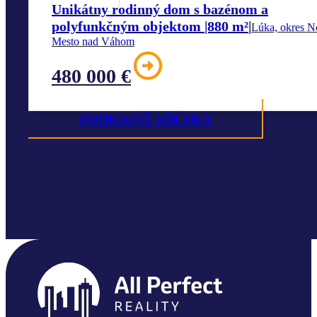
Unikátny rodinný dom s bazénom a
polyfunkčným objektom |880 m²|
Lúka, okres N
Mesto nad Váhom
480 000 €
ZOBRAZIŤ VŠETKY