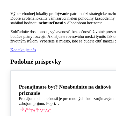
Výber vhodnej lokality pre
bývanie
patrí medzi strategické rozh
Dobre zvolená lokalita vám zaručí nielen pohodlný každodenný ži
stabilnú hodnotu
nehnuteľnosti
v dlhodobom horizonte.
Zohľadnite dostupnosť, vybavenosť, bezpečnosť, životné prostred
budúce plány rozvoja. Ak nájdete rovnováhu medzi týmito fakto
životným štýlom, vyberiete si miesto, kde sa budete cítiť naozaj
Kontaktujte nás
Podobné príspevky
Prenajímate byt? Nezabudnite na daňové
priznanie
Prenájom nehnuteľnosti je pre mnohých ľudí zaujímavým
zdrojom príjmu. Popri…
ČÍTAŤ VIAC