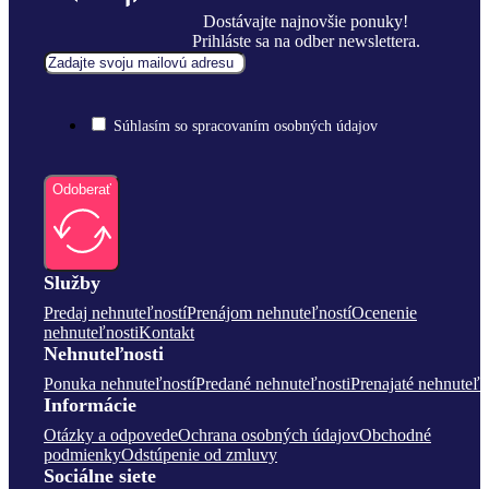
Dostávajte najnovšie ponuky!
Prihláste sa na odber newslettera.
Súhlasím so spracovaním osobných údajov
Odoberať
Služby
Predaj nehnuteľností
Prenájom nehnuteľností
Ocenenie
nehnuteľnosti
Kontakt
Nehnuteľnosti
Ponuka nehnuteľností
Predané nehnuteľnosti
Prenajaté nehnuteľn
Informácie
Otázky a odpovede
Ochrana osobných údajov
Obchodné
podmienky
Odstúpenie od zmluvy
Sociálne siete