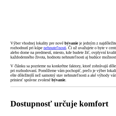
BÝVANIE
Výber vhodnej lokality pre nové
bývanie
je jedným z najdôležit
rozhodnutí pri kúpe
nehnuteľnosti
. Či už uvažujete o byte v cent
alebo dome na predmestí, miesto, kde budete žiť, ovplyvní kvali
každodenného života, hodnotu nehnuteľnosti aj budúce možnost
V článku sa pozrieme na konkrétne faktory, ktoré zohrávajú dôle
pri rozhodovaní. Pomôžeme vám pochopiť, prečo je výber lokali
ešte dôležitejší než samotný stav nehnuteľnosti a aké výhody v
priniesť správne zvolené
bývanie
.
Dostupnosť určuje komfort