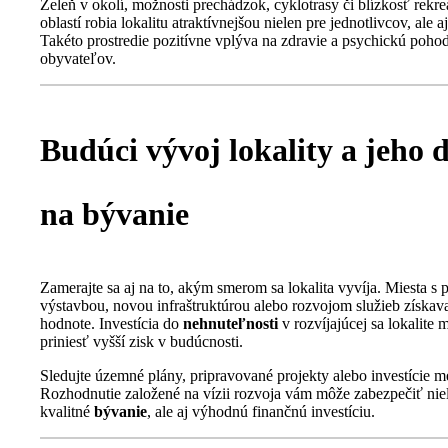
Zeleň v okolí, možnosti prechádzok, cyklotrasy či blízkosť rekr
oblastí robia lokalitu atraktívnejšou nielen pre jednotlivcov, ale a
Takéto prostredie pozitívne vplýva na zdravie a psychickú poho
obyvateľov.
Budúci vývoj lokality a jeho 
na bývanie
Zamerajte sa aj na to, akým smerom sa lokalita vyvíja. Miesta s
výstavbou, novou infraštruktúrou alebo rozvojom služieb získav
hodnote. Investícia do
nehnuteľnosti
v rozvíjajúcej sa lokalite 
priniesť vyšší zisk v budúcnosti.
Sledujte územné plány, pripravované projekty alebo investície m
Rozhodnutie založené na vízii rozvoja vám môže zabezpečiť nie
kvalitné
bývanie
, ale aj výhodnú finančnú investíciu.