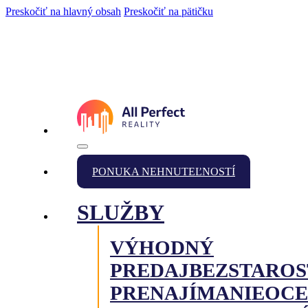
Preskočiť na hlavný obsah
Preskočiť na pätičku
PONUKA NEHNUTEĽNOSTÍ
SLUŽBY
VÝHODNÝ
PREDAJ
BEZSTAROS
PRENAJÍMANIE
OCE