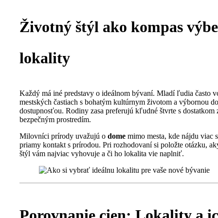
Životný štýl ako kompas výb
lokality
Každý má iné predstavy o ideálnom bývaní. Mladí ľudia často v
mestských častiach s bohatým kultúrnym životom a výbornou d
dostupnosťou. Rodiny zasa preferujú kľudné štvrte s dostatkom 
bezpečným prostredím.
Milovníci prírody uvažujú o
dome
mimo mesta, kde nájdu viac 
priamy kontakt s prírodou. Pri rozhodovaní si položte otázku, ak
štýl vám najviac vyhovuje a či ho lokalita vie naplniť.
Porovnanie cien: Lokality a i