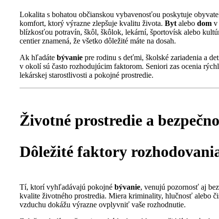
Lokalita s bohatou občianskou vybavenosťou poskytuje obyvat
komfort, ktorý výrazne zlepšuje kvalitu života.
Byt
alebo
dom
v 
blízkosťou potravín, škôl, škôlok, lekární, športovísk alebo kult
centier znamená, že všetko dôležité máte na dosah.
Ak hľadáte
bývanie
pre rodinu s deťmi, školské zariadenia a det
v okolí sú často rozhodujúcim faktorom. Seniori zas ocenia rýchl
lekárskej starostlivosti a pokojné prostredie.
Životné prostredie a bezpečno
Dôležité faktory rozhodovani
Tí, ktorí vyhľadávajú pokojné
bývanie
, venujú pozornosť aj bez
kvalite životného prostredia. Miera kriminality, hlučnosť alebo či
vzduchu dokážu výrazne ovplyvniť vaše rozhodnutie.