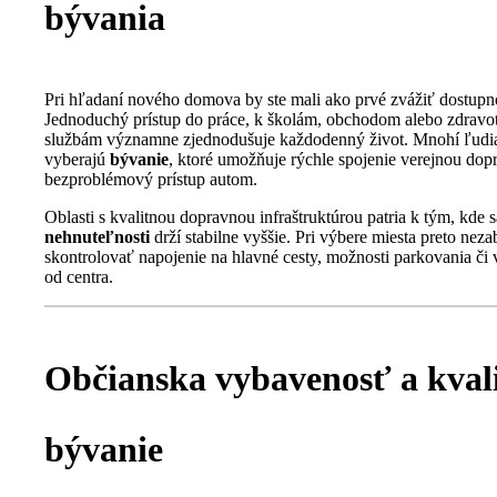
bývania
Pri hľadaní nového domova by ste mali ako prvé zvážiť dostupn
Jednoduchý prístup do práce, k školám, obchodom alebo zdrav
službám významne zjednodušuje každodenný život. Mnohí ľudia 
vyberajú
bývanie
, ktoré umožňuje rýchle spojenie verejnou dop
bezproblémový prístup autom.
Oblasti s kvalitnou dopravnou infraštruktúrou patria k tým, kde 
nehnuteľnosti
drží stabilne vyššie. Pri výbere miesta preto neza
skontrolovať napojenie na hlavné cesty, možnosti parkovania či 
od centra.
Občianska vybavenosť a kval
bývanie