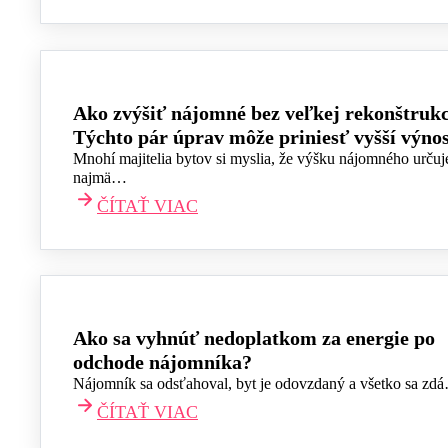
Ako zvýšiť nájomné bez veľkej rekonštrukc
Týchto pár úprav môže priniesť vyšší výno
Mnohí majitelia bytov si myslia, že výšku nájomného určuj
najmä…
ČÍTAŤ VIAC
Ako sa vyhnúť nedoplatkom za energie po
odchode nájomníka?
Nájomník sa odsťahoval, byt je odovzdaný a všetko sa zd
ČÍTAŤ VIAC