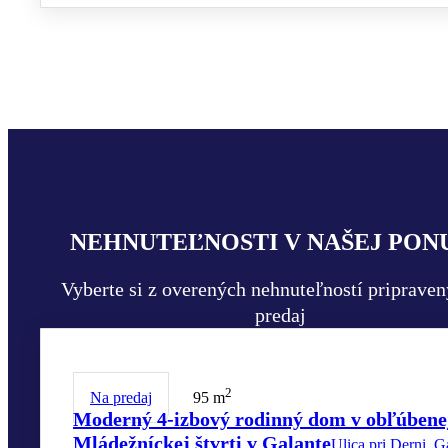
NEHNUTEĽNOSTI V NAŠEJ PON
Vyberte si z overených nehnuteľností priprave
predaj
2
Na predaj
95 m
Moderný 4-izbový rodinný dom v obľúbene
Mládežníckej štvrti v Galante
Ulica pri Derni, G