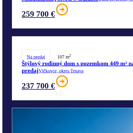
259 700 €
2
Na predaj
107 m
Štýlový rodinný dom s pozemkom 449 m² n
predaj
Vlčkovce, okres Trnava
237 700 €