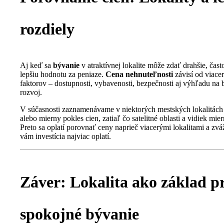
rozdiely
Aj keď sa
bývanie
v atraktívnej lokalite môže zdať drahšie, čas
lepšiu hodnotu za peniaze.
Cena nehnuteľnosti
závisí od viace
faktorov – dostupnosti, vybavenosti, bezpečnosti aj výhľadu na 
rozvoj.
V súčasnosti zaznamenávame v niektorých mestských lokalitách
alebo mierny pokles cien, zatiaľ čo satelitné oblasti a vidiek mier
Preto sa oplatí porovnať ceny naprieč viacerými lokalitami a zvá
vám investícia najviac oplatí.
Záver: Lokalita ako základ p
spokojné bývanie