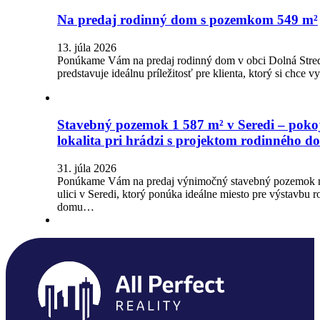
Na predaj rodinný dom s pozemkom 549 m²
13. júla 2026
Ponúkame Vám na predaj rodinný dom v obci Dolná Stred
predstavuje ideálnu príležitosť pre klienta, ktorý si chce 
Stavebný pozemok 1 587 m² v Seredi – poko
lokalita pri hrádzi s projektom rodinného 
31. júla 2026
Ponúkame Vám na predaj výnimočný stavebný pozemok 
ulici v Seredi, ktorý ponúka ideálne miesto pre výstavbu 
domu…