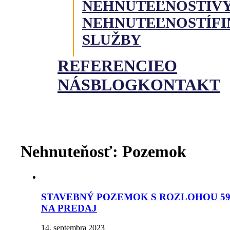
NEHNUTEĽNOSTI
V
NEHNUTEĽNOSTÍ
F
SLUŽBY
REFERENCIE
O
NÁS
BLOG
KONTAKT
Nehnuteňosť:
Pozemok
STAVEBNÝ POZEMOK S ROZLOHOU 59
NA PREDAJ
14. septembra 2023