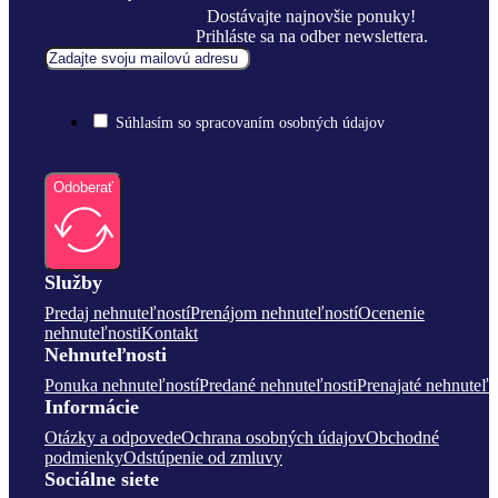
Dostávajte najnovšie ponuky!
Prihláste sa na odber newslettera.
Súhlasím so spracovaním osobných údajov
Odoberať
Služby
Predaj nehnuteľností
Prenájom nehnuteľností
Ocenenie
nehnuteľnosti
Kontakt
Nehnuteľnosti
Ponuka nehnuteľností
Predané nehnuteľnosti
Prenajaté nehnuteľn
Informácie
Otázky a odpovede
Ochrana osobných údajov
Obchodné
podmienky
Odstúpenie od zmluvy
Sociálne siete