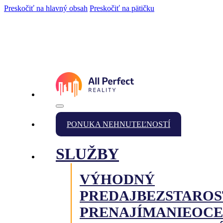
Preskočiť na hlavný obsah
Preskočiť na pätičku
PONUKA NEHNUTEĽNOSTÍ
SLUŽBY
VÝHODNÝ
PREDAJ
BEZSTAROS
PRENAJÍMANIE
OCE