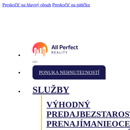
Preskočiť na hlavný obsah
Preskočiť na pätičku
PONUKA NEHNUTEĽNOSTÍ
SLUŽBY
VÝHODNÝ
PREDAJ
BEZSTAROS
PRENAJÍMANIE
OCE