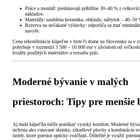
Práce a montáž: predstavujú približne 30–40 % z celkový
nákladov.
Materiály: sanitárna keramika, obklady, nábytok – 40–50 
Rezerva na nečakané výdavky: odporúča sa mať minimál
navyše.
Cena rekonštrukcie kúpeľne v byte či dome na Slovensku sa v 
pohybuje v rozmedzí 3 500 – 10 000 eur v závislosti od veľkosti 
kvality použitých materiálov a rozsahu prác.
Moderné bývanie v malých
priestoroch: Tipy pre menšie 
Aj malá kúpeľňa môže ponúkať vysoký komfort. Moderné býva
riešenia ako vstavané skrinky, zrkadlové plochy a kombináciu sv
farieb, ktoré priestor opticky zväčšujú. Dôležité je využiť priest