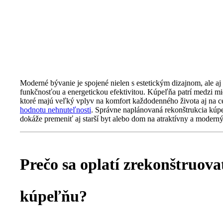
OBNOVIŤ VAŠU KÚPEĽŇU
Moderné bývanie je spojené nielen s estetickým dizajnom, ale aj 
funkčnosťou a energetickou efektivitou. Kúpeľňa patrí medzi mie
ktoré majú veľký vplyv na komfort každodenného života aj na c
hodnotu nehnuteľnosti
. Správne naplánovaná rekonštrukcia kúp
dokáže premeniť aj starší byt alebo dom na atraktívny a moderný 
Prečo sa oplatí zrekonštruova
kúpeľňu?