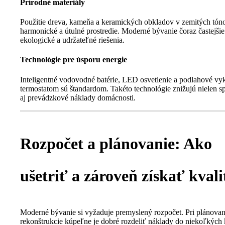
Prírodné materiály
Použitie dreva, kameňa a keramických obkladov v zemitých tón
harmonické a útulné prostredie. Moderné bývanie čoraz častejši
ekologické a udržateľné riešenia.
Technológie pre úsporu energie
Inteligentné vodovodné batérie, LED osvetlenie a podlahové vy
termostatom sú štandardom. Takéto technológie znižujú nielen sp
aj prevádzkové náklady domácnosti.
Rozpočet a plánovanie: Ako
ušetriť a zároveň získať kvali
Moderné bývanie si vyžaduje premyslený rozpočet. Pri plánovan
rekonštrukcie kúpeľne je dobré rozdeliť náklady do niekoľkých k