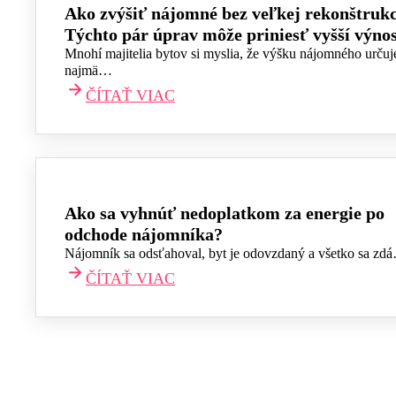
Ako zvýšiť nájomné bez veľkej rekonštrukc
Týchto pár úprav môže priniesť vyšší výno
Mnohí majitelia bytov si myslia, že výšku nájomného určuj
najmä…
ČÍTAŤ VIAC
Ako sa vyhnúť nedoplatkom za energie po
odchode nájomníka?
Nájomník sa odsťahoval, byt je odovzdaný a všetko sa zd
ČÍTAŤ VIAC