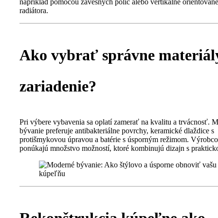
napríklad pomocou závesných políc alebo vertikálne orientovan
radiátora.
Ako vybrať správne materiál
zariadenie?
Pri výbere vybavenia sa oplatí zamerať na kvalitu a trvácnosť. 
bývanie preferuje antibakteriálne povrchy, keramické dlaždice s
protišmykovou úpravou a batérie s úsporným režimom. Výrobco
ponúkajú množstvo možností, ktoré kombinujú dizajn s praktick
Rekonštrukcia kúpeľne ako