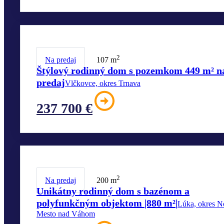
2
Na predaj
107 m
Štýlový rodinný dom s pozemkom 449 m² n
predaj
Vlčkovce, okres Trnava
237 700 €
2
Na predaj
200 m
Unikátny rodinný dom s bazénom a
polyfunkčným objektom |880 m²|
Lúka, okres N
Mesto nad Váhom