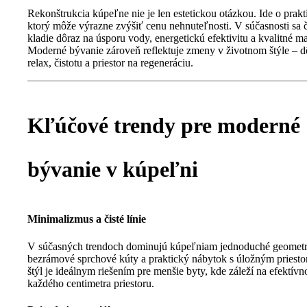
Rekonštrukcia kúpeľne nie je len estetickou otázkou. Ide o prakt
ktorý môže výrazne zvýšiť cenu nehnuteľnosti. V súčasnosti sa 
kladie dôraz na úsporu vody, energetickú efektivitu a kvalitné ma
Moderné bývanie zároveň reflektuje zmeny v životnom štýle – d
relax, čistotu a priestor na regeneráciu.
Kľúčové trendy pre moderné
bývanie v kúpeľni
Minimalizmus a čisté línie
V súčasných trendoch dominujú kúpeľniam jednoduché geometri
bezrámové sprchové kúty a praktický nábytok s úložným priest
štýl je ideálnym riešením pre menšie byty, kde záleží na efektív
každého centimetra priestoru.