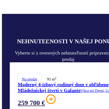
NEHNUTEĽNOSTI V NAŠEJ PON
Vyberte si z overených nehnuteľností priprave
predaj
2
Na predaj
95 m
Moderný 4-izbový rodinný dom v obľúbene
Mládežníckej štvrti v Galante
Ulica pri Derni, G
259 700 €